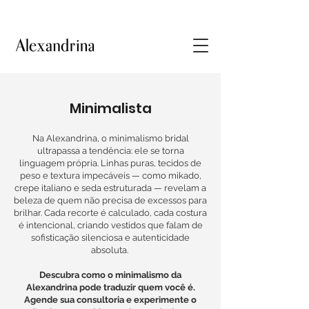
Minimalista
Na Alexandrina, o minimalismo bridal
ultrapassa a tendência: ele se torna
linguagem própria. Linhas puras, tecidos de
peso e textura impecáveis — como mikado,
crepe italiano e seda estruturada — revelam a
beleza de quem não precisa de excessos para
brilhar. Cada recorte é calculado, cada costura
é intencional, criando vestidos que falam de
sofisticação silenciosa e autenticidade
absoluta.
Descubra como o minimalismo da
Alexandrina pode traduzir quem você é.
Agende sua consultoria e experimente o