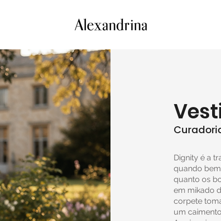
Vest
Curadoria
Dignity é a 
quando bem 
quanto os b
em mikado de
corpete toma
um caimento 