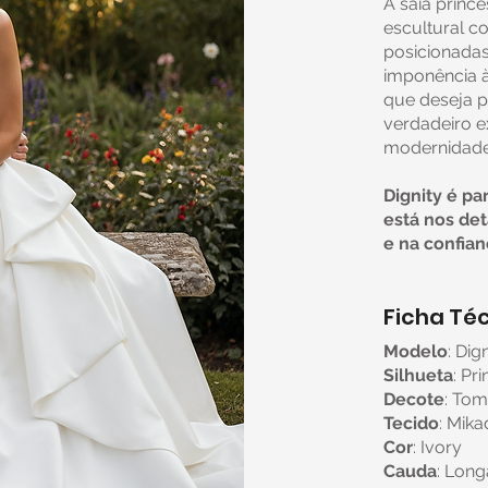
A saia princ
escultural 
posicionada
imponência à
que deseja p
verdadeiro ex
modernidade
Dignity é pa
está nos det
e na confian
Ficha Téc
Modelo
: Dig
Silhueta
: Pr
Decote
: To
Tecido
: Mik
Cor
: Ivory
Cauda
: Long