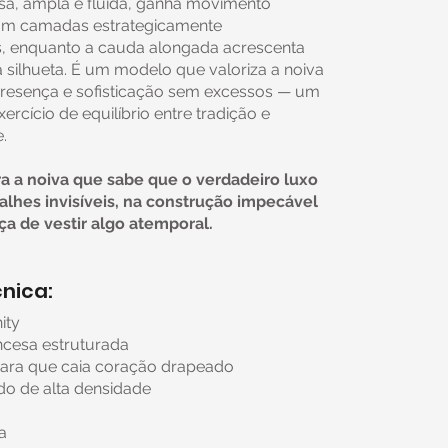
esa, ampla e fluida, ganha movimento
com camadas estrategicamente
s, enquanto a cauda alongada acrescenta
 silhueta. É um modelo que valoriza a noiva
resença e sofisticação sem excessos — um
ercício de equilíbrio entre tradição e
.
ra a noiva que sabe que o verdadeiro luxo
alhes invisíveis, na construção impecável
ça de vestir algo atemporal.
nica:
nity
incesa estruturada
mara que caia coração drapeado
ado de alta densidade
a