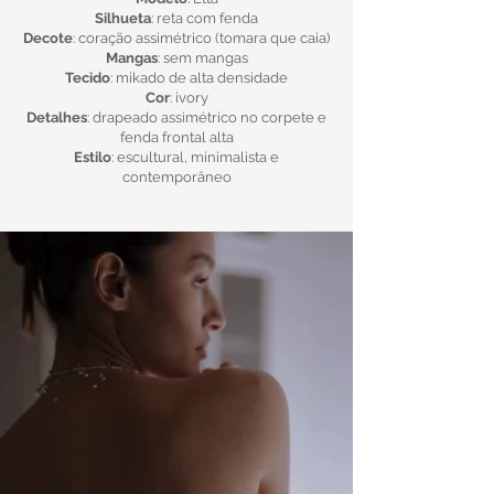
Silhueta
: reta com fenda
Decote
: coração assimétrico (tomara que caia)
Mangas
: sem mangas
Tecido
: mikado de alta densidade
Cor
: ivory
Detalhes
: drapeado assimétrico no corpete e
fenda frontal alta
Estilo
: escultural, minimalista e
contemporâneo