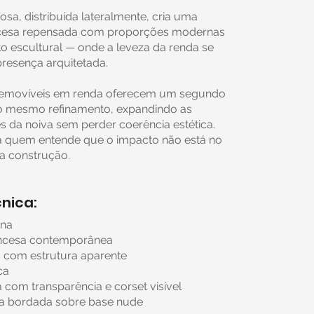
osa, distribuída lateralmente, cria uma
incesa repensada com proporções modernas
 escultural — onde a leveza da renda se
resença arquitetada.
emovíveis em renda oferecem um segundo
 o mesmo refinamento, expandindo as
es da noiva sem perder coerência estética.
a quem entende que o impacto não está no
na construção.
nica:
ana
rincesa contemporânea
o com estrutura aparente
ca
a com transparência e corset visível
da bordada sobre base nude