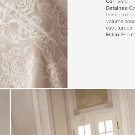
Cor
: Ivory
Detalhes
: C
floral em to
volume conce
estruturada.
Estilo
: Escul