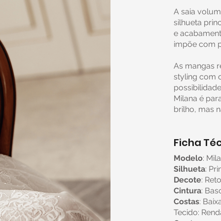
A saia volum
silhueta pr
e acabamento
impõe com p
As mangas r
styling com
possibilidad
Milana é par
brilho, mas 
Ficha Téc
Modelo
: Mil
Silhueta
: P
Decote
: Ret
Cintura
: Bas
Costas
: Baix
Tecido: Ren